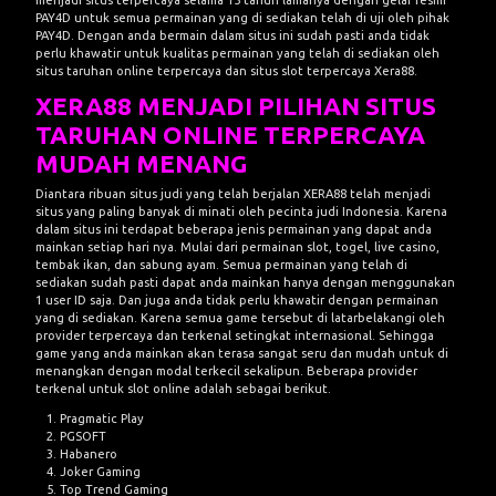
menjadi situs terpercaya selama 15 tahun lamanya dengan gelar resmi
PAY4D untuk semua permainan yang di sediakan telah di uji oleh pihak
PAY4D. Dengan anda bermain dalam situs ini sudah pasti anda tidak
perlu khawatir untuk kualitas permainan yang telah di sediakan oleh
situs taruhan online terpercaya dan situs slot terpercaya Xera88
.
XERA88 MENJADI PILIHAN SITUS
TARUHAN ONLINE TERPERCAYA
MUDAH MENANG
Diantara ribuan situs judi yang telah berjalan
XERA88
telah menjadi
situs yang paling banyak di minati oleh pecinta judi Indonesia. Karena
dalam situs ini terdapat beberapa jenis permainan yang dapat anda
mainkan setiap hari nya. Mulai dari permainan slot, togel, live casino,
tembak ikan, dan sabung ayam. Semua permainan yang telah di
sediakan sudah pasti dapat anda mainkan hanya dengan menggunakan
1 user ID saja. Dan juga anda tidak perlu khawatir dengan permainan
yang di sediakan. Karena semua game tersebut di latarbelakangi oleh
provider terpercaya dan terkenal setingkat internasional. Sehingga
game yang anda mainkan akan terasa sangat seru dan mudah untuk di
menangkan dengan modal terkecil sekalipun. Beberapa provider
terkenal untuk slot online adalah sebagai berikut.
Pragmatic Play
PGSOFT
Habanero
Joker Gaming
Top Trend Gaming