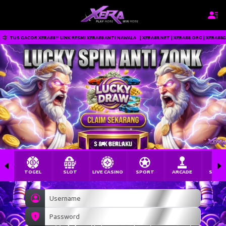
 GACOR XERA88 !! LINK RESMI XERA88 ANTI NAWALA : | XERA88.NET | XERA88.ORG | XERA88GO.C
TOGEL
SLOT
LIVE CASINO
SPORT
ARCADE
SABU