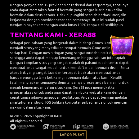
Dengan penyediaan 15 provider slot terkenal dan terpercaya, tentunya
anda dapat merasakan fantasi bermain yang sangat luar biasa ketika
bermain dalam situs Xera88. Tidak di pungkiri setelah berhasil menjalin
kerjasama dengan provider besar dan terpercaya situs ini sudah pasti
menjamin bayar kemenangan anda lunas 100% tanpa cicil sedikitpun.
TENTANG KAMI - XERA88
Sebagai perusahaan yang bergerak dalam bidang Games, kami telah
menjadi situs yang menyediakan tempat bermain Game online anda
setiap hari. Dengan mesin ringan yang sangat mudah untuk dimainkan
sehingga anda dapat meraup kemenangan hingga ratusan juta rupiah.
Dengan tampilan situs yang sangat mudah di pahami sudah tentu dapat
membuat anda sangat mudah untuk mendaftar dan bermain disini. Serta
akses link yang sangat luas dan tercepat tidak akan membuat anda
harus menunggu lama ketika ingin bermain dalam situs kami. Xera88
telah menyiapkan semuanya demi lancarnya proses anda bermain untuk
meraih kemenangan dalam situs kami.
Xera88
juga meningkatkan
jaringan akses untuk anda agar dapat membuka website kami dengan
cepat tanpa adanya gangguan sedikitpun. Anda dapat bermain melalui
smartphone android, IOS bahkan komputer pribadi anda untuk mencari
maxwin dalam situs kami.
© 2015 - 2026 Copyright XERA88.
All Rights Reserved.
LAPOR PUSAT