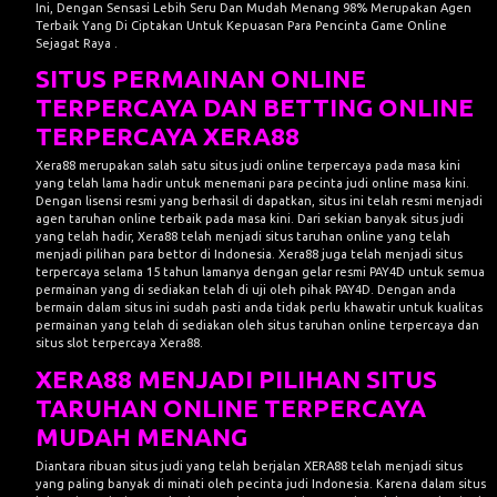
Ini, Dengan Sensasi Lebih Seru Dan Mudah Menang 98% Merupakan Agen
Terbaik Yang Di Ciptakan Untuk Kepuasan Para Pencinta Game Online
Sejagat Raya .
SITUS PERMAINAN ONLINE
TERPERCAYA DAN BETTING ONLINE
TERPERCAYA XERA88
Xera88
merupakan salah satu
situs judi online
terpercaya pada masa kini
yang telah lama hadir untuk menemani para pecinta judi online masa kini.
Dengan lisensi resmi yang berhasil di dapatkan, situs ini telah resmi menjadi
agen taruhan online terbaik pada masa kini. Dari sekian banyak situs judi
yang telah hadir, Xera88 telah menjadi
situs taruhan online
yang telah
menjadi pilihan para bettor di Indonesia. Xera88 juga telah menjadi situs
terpercaya selama 15 tahun lamanya dengan gelar resmi PAY4D untuk semua
permainan yang di sediakan telah di uji oleh pihak PAY4D. Dengan anda
bermain dalam situs ini sudah pasti anda tidak perlu khawatir untuk kualitas
permainan yang telah di sediakan oleh
situs taruhan online terpercaya dan
situs slot terpercaya Xera88
.
XERA88 MENJADI PILIHAN SITUS
TARUHAN ONLINE TERPERCAYA
MUDAH MENANG
Diantara ribuan situs judi yang telah berjalan
XERA88
telah menjadi situs
yang paling banyak di minati oleh pecinta judi Indonesia. Karena dalam situs