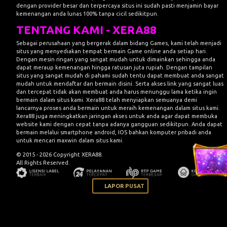
dengan provider besar dan terpercaya situs ini sudah pasti menjamin bayar
kemenangan anda lunas 100% tanpa cicil sedikitpun.
TENTANG KAMI - XERA88
Sebagai perusahaan yang bergerak dalam bidang Games, kami telah menjadi
situs yang menyediakan tempat bermain Game online anda setiap hari.
Dengan mesin ringan yang sangat mudah untuk dimainkan sehingga anda
dapat meraup kemenangan hingga ratusan juta rupiah. Dengan tampilan
situs yang sangat mudah di pahami sudah tentu dapat membuat anda sangat
mudah untuk mendaftar dan bermain disini. Serta akses link yang sangat luas
dan tercepat tidak akan membuat anda harus menunggu lama ketika ingin
bermain dalam situs kami. Xera88 telah menyiapkan semuanya demi
lancarnya proses anda bermain untuk meraih kemenangan dalam situs kami.
Xera88
juga meningkatkan jaringan akses untuk anda agar dapat membuka
website kami dengan cepat tanpa adanya gangguan sedikitpun. Anda dapat
bermain melalui smartphone android, IOS bahkan komputer pribadi anda
untuk mencari maxwin dalam situs kami.
© 2015 - 2026 Copyright XERA88.
All Rights Reserved.
LAPOR PUSAT