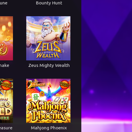
tune
Bounty Hunt
Snake
Zeus Mighty Wealth
easure
Mahjong Phoenix