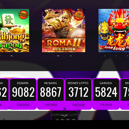
jong Dragon
Roma II
Long Long 
IA
DEWATA
HK SIANG
SYDNEY LOTTO
GARUDA
SI
62
9082
8867
3712
5824
7
26
7/8/2026
7/8/2026
7/8/2026
7/8/2026
7
HONGKONG LOTTO
1083
ssic Fruits 7
7 Dragons
5 Fortune S