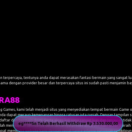
n terpercaya, tentunya anda dapat merasakan fantasi bermain yang sangat lua
rjasama dengan provider besar dan terpercaya situs ini sudah pasti menjamin b
ERA88
 Games, kami telah menjadi situs yang menyediakan tempat bermain Game onl
nda dapat meraup kemenangan hingga ratusan juta rupiah. Dengan tampilan s
tar dan bermain disini. Serta akses link yang sangat luas dan tercepat ti
eg****5n Telah Berhasil Withdraw Rp 3.530.000,00
 telah menyiapkan semuanya demi lancarnya proses anda bermain untuk merai
dapat membuka website kami dengan cepat tanpa adanya gangguan sedikitpun