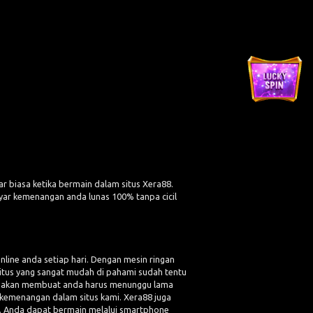
r biasa ketika bermain dalam situs Xera88.
ayar kemenangan anda lunas 100% tanpa cicil
ine anda setiap hari. Dengan mesin ringan
itus yang sangat mudah di pahami sudah tentu
dak akan membuat anda harus menunggu lama
h kemenangan dalam situs kami.
Xera88
juga
. Anda dapat bermain melalui smartphone