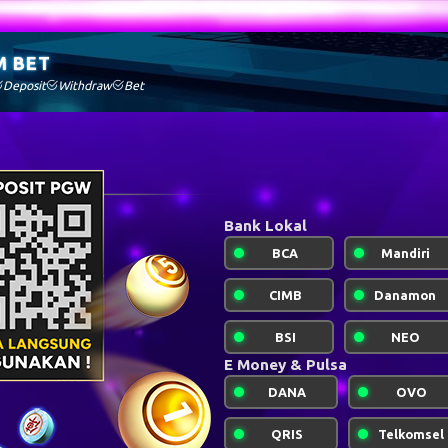
M BET
Deposit
Withdraw
Bet
Golden Fa
Golden War
Highway 
Bank Lokal
BCA
Mandiri
CIMB
Danamon
BSI
NEO
ot Smash
Joker King
Lightning 
E Money & Pulsa
DANA
OVO
QRIS
Telkomsel