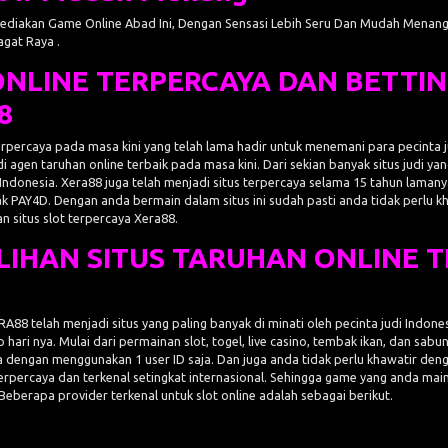
diakan Game Online Abad Ini, Dengan Sensasi Lebih Seru Dan Mudah Menang
gat Raya .
ONLINE TERPERCAYA DAN BETTIN
weet Lava
Taiga 88
Triple Kun
8
Monkey
rpercaya pada masa kini yang telah lama hadir untuk menemani para pecinta ju
adi agen taruhan online terbaik pada masa kini. Dari sekian banyak situs judi ya
i Indonesia. Xera88 juga telah menjadi situs terpercaya selama 15 tahun lama
hak PAY4D. Dengan anda bermain dalam situs ini sudah pasti anda tidak perlu k
an situs slot terpercaya Xera88
.
ILIHAN SITUS TARUHAN ONLINE
RA88
telah menjadi situs yang paling banyak di minati oleh pecinta judi Indon
hari nya. Mulai dari permainan slot, togel, live casino, tembak ikan, dan sa
 dengan menggunakan 1 user ID saja. Dan juga anda tidak perlu khawatir den
terpercaya dan terkenal setingkat internasional. Sehingga game yang anda ma
eberapa provider terkenal untuk slot online adalah sebagai berikut.