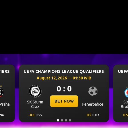
6/8/2026
 Monkey Deluxe
Crazy Monkey
Double Mo
IERS
E-FOOTBALL F24 ELITE CLUB FRIENDLY
E-
August 7, 2026 — 20:30 WIB
2 : 2
BET NOW
Saint-
e-Newcastle
e-Real Madrid
oise
United
agon Blitz
Eternal Fire
Fortune T
e-F
1.00
0.00
-0.77
0.00
0.53
-0.