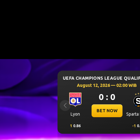
Candy Bonanza Xmas
Crazy
UEFA CHAMPIONS LEAGUE QUALIF
August 11, 2026 — 22:59 WIB
0 : 0
Previous
BET NOW
Union 
Bodo Glimt
Gill
Dolphin dive
Dr
0.75
0.82
-0.75