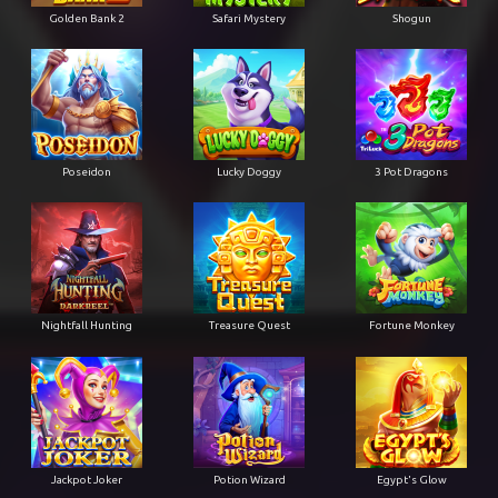
Golden Bank 2
Safari Mystery
Shogun
Poseidon
Lucky Doggy
3 Pot Dragons
Nightfall Hunting
Treasure Quest
Fortune Monkey
Jackpot Joker
Potion Wizard
Egypt's Glow