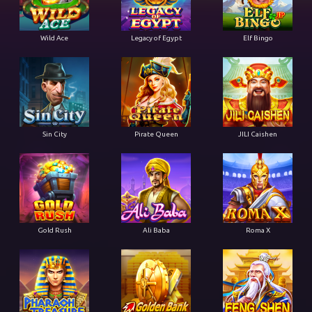
Wild Ace
Legacy of Egypt
Elf Bingo
Sin City
Pirate Queen
JILI Caishen
Gold Rush
Ali Baba
Roma X