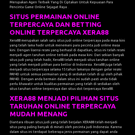
Merupakan Agen Terbaik Yang Di Ciptakan Untuk Kepuasan Para
Pencinta Game Online Sejagat Raya .
SITUS PERMAINAN ONLINE
TERPERCAYA DAN BETTING
ONLINE TERPERCAYA XERA88
Xera88
merupakan salah satu
situs judi online
terpercaya pada masa kini
yang telah lama hadir untuk menemani para pecinta judi online masa
kini. Dengan lisensi resmi yang berhasil di dapatkan, situs ini telah resmi
menjadi agen taruhan online terbaik pada masa kini. Dari sekian banyak
situs judi yang telah hadir, Xera88 telah menjadi
situs taruhan online
yang telah menjadi pilihan para bettor di Indonesia. Xera88 juga telah
menjadi situs terpercaya selama 15 tahun lamanya dengan gelar resmi
PAY4D untuk semua permainan yang di sediakan telah di uji oleh pihak
PAY4D. Dengan anda bermain dalam situs ini sudah pasti anda tidak
perlu khawatir untuk kualitas permainan yang telah di sediakan oleh
situs taruhan online terpercaya dan situs slot terpercaya Xera88
.
XERA88 MENJADI PILIHAN SITUS
TARUHAN ONLINE TERPERCAYA
MUDAH MENANG
Diantara ribuan situs judi yang telah berjalan
XERA88
telah menjadi
situs yang paling banyak di minati oleh pecinta judi Indonesia. Karena
dalam situs ini terdapat beberapa jenis permainan yang dapat anda