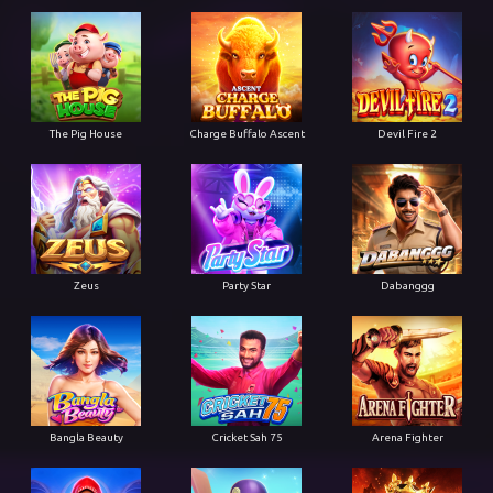
The Pig House
Charge Buffalo Ascent
Devil Fire 2
Zeus
Party Star
Dabanggg
Bangla Beauty
Cricket Sah 75
Arena Fighter