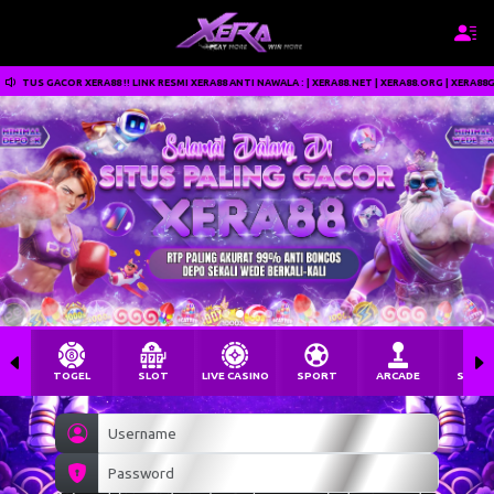
 RESMI XERA88 ANTI NAWALA : | XERA88.NET | XERA88.ORG | XERA88GO.COM | TERIMAKASIH SELAM
TOGEL
SLOT
LIVE CASINO
SPORT
ARCADE
SABU