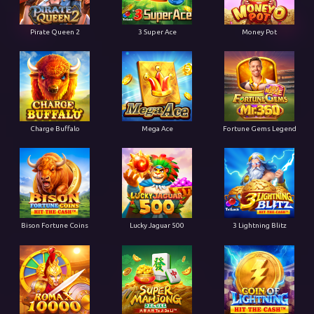
Pirate Queen 2
3 Super Ace
Money Pot
Charge Buffalo
Mega Ace
Fortune Gems Legend
Bison Fortune Coins
Lucky Jaguar 500
3 Lightning Blitz