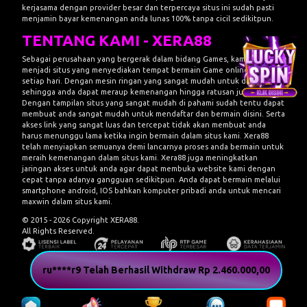
kerjasama dengan provider besar dan terpercaya situs ini sudah pasti
menjamin bayar kemenangan anda lunas 100% tanpa cicil sedikitpun.
TENTANG KAMI - XERA88
Sebagai perusahaan yang bergerak dalam bidang Games, kami telah
menjadi situs yang menyediakan tempat bermain Game online anda
setiap hari. Dengan mesin ringan yang sangat mudah untuk dimainkan
sehingga anda dapat meraup kemenangan hingga ratusan juta rupiah.
Dengan tampilan situs yang sangat mudah di pahami sudah tentu dapat
membuat anda sangat mudah untuk mendaftar dan bermain disini. Serta
akses link yang sangat luas dan tercepat tidak akan membuat anda
harus menunggu lama ketika ingin bermain dalam situs kami. Xera88
telah menyiapkan semuanya demi lancarnya proses anda bermain untuk
meraih kemenangan dalam situs kami.
Xera88
juga meningkatkan
jaringan akses untuk anda agar dapat membuka website kami dengan
cepat tanpa adanya gangguan sedikitpun. Anda dapat bermain melalui
smartphone android, IOS bahkan komputer pribadi anda untuk mencari
maxwin dalam situs kami.
© 2015 - 2026 Copyright XERA88.
All Rights Reserved.
LAPOR PUSAT