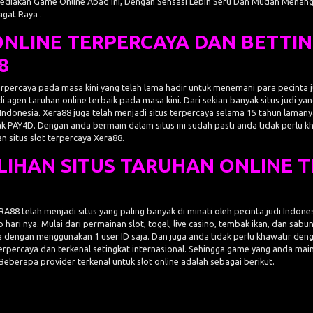
diakan Game Online Abad Ini, Dengan Sensasi Lebih Seru Dan Mudah Menang
kien Blessing
Football Fever
Maya: Eleme
gat Raya .
Totem
ONLINE TERPERCAYA DAN BETTIN
8
rpercaya pada masa kini yang telah lama hadir untuk menemani para pecinta ju
adi agen taruhan online terbaik pada masa kini. Dari sekian banyak situs judi ya
i Indonesia. Xera88 juga telah menjadi situs terpercaya selama 15 tahun lama
hak PAY4D. Dengan anda bermain dalam situs ini sudah pasti anda tidak perlu k
an situs slot terpercaya Xera88
.
ILIHAN SITUS TARUHAN ONLINE
Disco 777
Boom of Prosperity
World Cup F
RA88
telah menjadi situs yang paling banyak di minati oleh pecinta judi Indon
hari nya. Mulai dari permainan slot, togel, live casino, tembak ikan, dan sa
 dengan menggunakan 1 user ID saja. Dan juga anda tidak perlu khawatir den
terpercaya dan terkenal setingkat internasional. Sehingga game yang anda ma
eberapa provider terkenal untuk slot online adalah sebagai berikut.