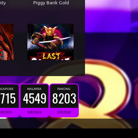
nty
Piggy Bank Gold
al
Last Samurai
NGAPORE
MALAYSIA
PAKONG
715
4549
8203
/8/2026
6/8/2026
6/8/2026