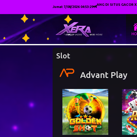
SELAMAT DATANG DI SITUS GACOR XERA88 !! LINK
Jumat 7/08/2026 04:53:31
HO
Slot
Advant Play