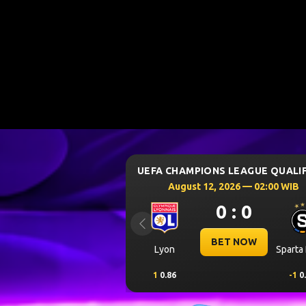
BlackJack21
Bi
Piggy Bank Gold 2
UEFA CHAMPIONS LEAGUE QUALIF
August 11, 2026 — 22:59 WIB
0 : 0
Previous
BET NOW
Union 
Bodo Glimt
Gill
0.75
0.82
-0.75
Scale of Heaven:
In