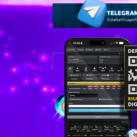
Anubis
TELEGRA
Daftar
Login
Slotto 4D
Xmas