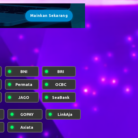
Mainkan Sekarang
ld and
Cai Shen Fortune
BNI
BRI
Permata
OCBC
JAGO
SeaBank
GOPAY
LinkAja
Axiata