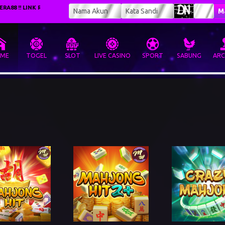
 RESMI XERA88 ANTI NAWALA : | XERA88.NET | XERA88.ORG | XERA88GO.COM
M
ME
TOGEL
SLOT
LIVE CASINO
SPORT
SABUNG
ARC