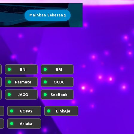
Mainkan Sekarang
iamond
Wealth - 88 Drum
BNI
BRI
Permata
OCBC
JAGO
SeaBank
GOPAY
LinkAja
olden
Gold Panda
Axiata