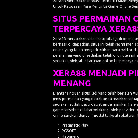
Xera88
Merupakan Inovasi Terbaru Dalam Menye
Untuk Kepuasan Para Pencinta Game Online Seja
SITUS PERMAINAN 
TERPERCAYA XERA8
Xera88
merupakan salah satu
situs judi online
te
berhasil di dapatkan, situs ini telah resmi menj
online
yang telah menjadi pilihan para bettor d
permainan yang di sediakan telah di uji oleh pi
sediakan oleh
situs taruhan online terpercaya d
XERA88 MENJADI P
MENANG
Diantara ribuan situs judi yang telah berjalan
XE
jenis permainan yang dapat anda mainkan setiap 
sediakan sudah pasti dapat anda mainkan hanya
game tersebut di latarbelakangi oleh provider 
di menangkan dengan modal terkecil sekalipun. B
Pragmatic Play
PGSOFT
Habanero