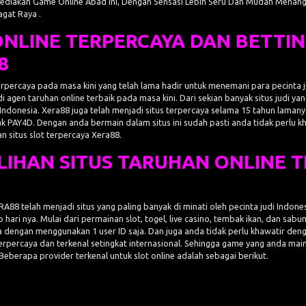
diakan Game Online Abad Ini, Dengan Sensasi Lebih Seru Dan Mudah Menang
gat Raya .
ONLINE TERPERCAYA DAN BETTIN
8
rpercaya pada masa kini yang telah lama hadir untuk menemani para pecinta ju
adi agen taruhan online terbaik pada masa kini. Dari sekian banyak situs judi ya
i Indonesia. Xera88 juga telah menjadi situs terpercaya selama 15 tahun lama
hak PAY4D. Dengan anda bermain dalam situs ini sudah pasti anda tidak perlu k
an situs slot terpercaya Xera88
.
ILIHAN SITUS TARUHAN ONLINE
RA88
telah menjadi situs yang paling banyak di minati oleh pecinta judi Indon
hari nya. Mulai dari permainan slot, togel, live casino, tembak ikan, dan sa
 dengan menggunakan 1 user ID saja. Dan juga anda tidak perlu khawatir den
terpercaya dan terkenal setingkat internasional. Sehingga game yang anda ma
eberapa provider terkenal untuk slot online adalah sebagai berikut.