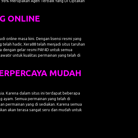
 98% Merupakan Agen Terbaik Yang Di Ciptakan
G ONLINE
di online masa kini. Dengan lisensi resmi yang
ng telah hadir, Xera88 telah menjadi
situs taruhan
nya dengan gelar resmi PAY4D untuk semua
hawatir untuk kualitas permainan yang telah di
 TERPERCAYA MUDAH
esia. Karena dalam situs ini terdapat beberapa
bung ayam. Semua permainan yang telah di
gan permainan yang di sediakan. Karena semua
inkan akan terasa sangat seru dan mudah untuk