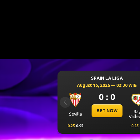
Ji Xiang Ru Yi
Fortu
UEFA CHAMPIONS LEAGUE QUALIF
August 12, 2026 — 01:30 WIB
0 : 0
Previous
BET NOW
SK Sturm
Fener
Graz
-0.5
0.95
0.5
0
Lucky - 88 Diamond
Luc