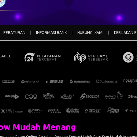
PERATURAN
|
INFORMASI BANK
|
HUBUNGI KAMI
|
KEBIJAKAN P
el And Devil
Football Fever
Football St
g Xiao Bingo
Caishen Riches Bingo
Chilli Hunter
Now Mudah Menang
diakan Game Online Abad Ini, Dengan Sensasi Lebih Seru Dan Mudah Menang