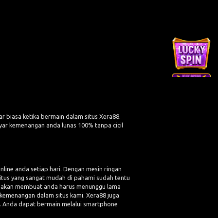
r biasa ketika bermain dalam situs Xera88.
ayar kemenangan anda lunas 100% tanpa cicil
ine anda setiap hari. Dengan mesin ringan
itus yang sangat mudah di pahami sudah tentu
dak akan membuat anda harus menunggu lama
h kemenangan dalam situs kami.
Xera88
juga
. Anda dapat bermain melalui smartphone