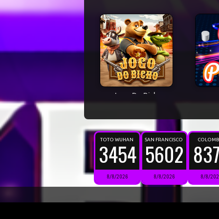
Jogo Do Bicho
TOTO WUHAN
SAN FRANCISCO
COLOMB
3454
5602
83
8/8/2026
8/8/2026
8/8/20
Cash Or Crash