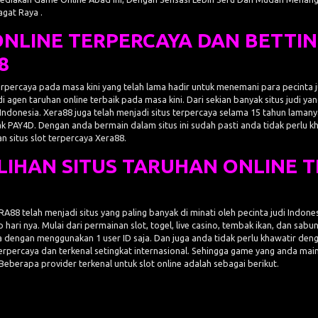
gat Raya .
ONLINE TERPERCAYA DAN BETTIN
8
o Mania Bingo
rpercaya pada masa kini yang telah lama hadir untuk menemani para pecinta ju
adi agen taruhan online terbaik pada masa kini. Dari sekian banyak situs judi ya
i Indonesia. Xera88 juga telah menjadi situs terpercaya selama 15 tahun lama
hak PAY4D. Dengan anda bermain dalam situs ini sudah pasti anda tidak perlu k
an situs slot terpercaya Xera88
.
ILIHAN SITUS TARUHAN ONLINE
RA88
telah menjadi situs yang paling banyak di minati oleh pecinta judi Indon
hari nya. Mulai dari permainan slot, togel, live casino, tembak ikan, dan sa
 dengan menggunakan 1 user ID saja. Dan juga anda tidak perlu khawatir den
terpercaya dan terkenal setingkat internasional. Sehingga game yang anda ma
eberapa provider terkenal untuk slot online adalah sebagai berikut.