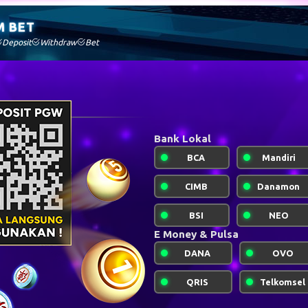
M BET
Deposit
Withdraw
Bet
mber Game
Fan Tan
RNG Wa
Bank Lokal
BCA
Mandiri
CIMB
Danamon
BSI
NEO
E Money & Pulsa
DANA
OVO
Atom
Thunder Blackjack
Thunder D
QRIS
Telkomsel