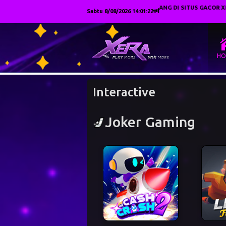
SELAMAT DATANG DI SITUS GACOR XERA88 !! LINK
Sabtu 8/08/2026 14:01:24
HO
Interactive
Joker Gaming