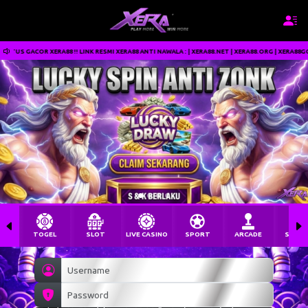
S GACOR XERA88 !! LINK RESMI XERA88 ANTI NAWALA : | XERA88.NET | XERA88.ORG | XERA88GO.
TOGEL
SLOT
LIVE CASINO
SPORT
ARCADE
SABU