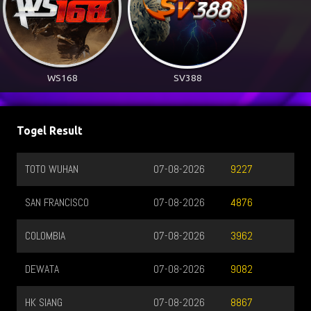
WS168
SV388
Togel Result
TOTO WUHAN
07-08-2026
HONGK
9227
SAN FRANCISCO
07-08-2026
4876
COLOMBIA
07-08-2026
3962
DEWATA
07-08-2026
9082
HK SIANG
07-08-2026
8867