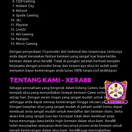
CQ9 Gaming
Nolimit City
Netent
Spade Gaming
JILI
Playstar
Live22
AIS Gaming
Fastspin
Micro Gaming
Dengan penyediaan 15 provider slot terkenal dan terpercaya, tentunya
anda dapat merasakan fantasi bermain yang sangat luar biasa ketika
bermain dalam situs Xera88. Tidak di pungkiri setelah berhasil menjalin
kerjasama dengan provider besar dan terpercaya situs ini sudah pasti
menjamin bayar kemenangan anda lunas 100% tanpa cicil sedikitpun.
TENTANG KAMI - XERA88
Sebagai perusahaan yang bergerak dalam bidang Games, kami telah
menjadi situs yang menyediakan tempat bermain Game online anda
setiap hari. Dengan mesin ringan yang sangat mudah untuk dimainkan
sehingga anda dapat meraup kemenangan hingga ratusan juta rupiah.
Dengan tampilan situs yang sangat mudah di pahami sudah tentu dapat
membuat anda sangat mudah untuk mendaftar dan bermain disini. Serta
akses link yang sangat luas dan tercepat tidak akan membuat anda
harus menunggu lama ketika ingin bermain dalam situs kami. Xera88
telah menyiapkan semuanya demi lancarnya proses anda bermain untuk
meraih kemenangan dalam situs kami.
Xera88
juga meningkatkan