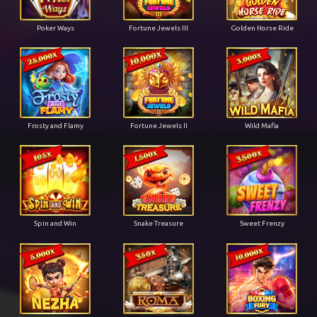
Poker Ways
Fortune Jewels III
Golden Horse Ride
Frosty and Flamy
Fortune Jewels II
Wild Mafia
Spin and Win
Snake Treasure
Sweet Frenzy