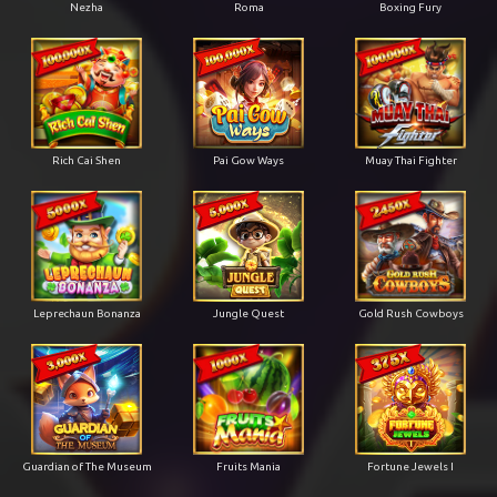
Nezha
Roma
Boxing Fury
Rich Cai Shen
Pai Gow Ways
Muay Thai Fighter
Leprechaun Bonanza
Jungle Quest
Gold Rush Cowboys
Guardian of The Museum
Fruits Mania
Fortune Jewels I