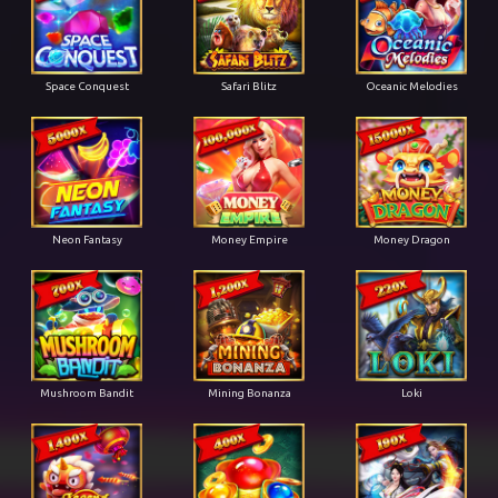
Space Conquest
Safari Blitz
Oceanic Melodies
Neon Fantasy
Money Empire
Money Dragon
Mushroom Bandit
Mining Bonanza
Loki