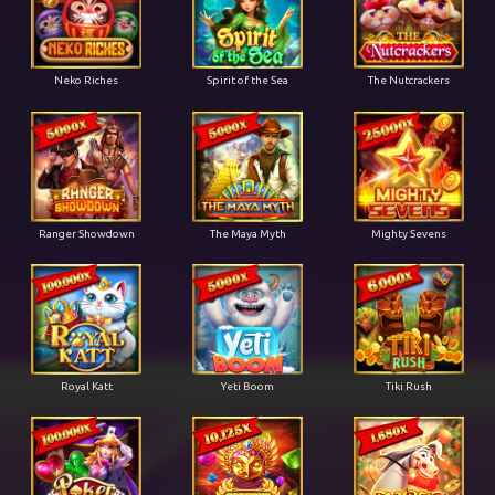
Neko Riches
Spirit of the Sea
The Nutcrackers
Ranger Showdown
The Maya Myth
Mighty Sevens
Royal Katt
Yeti Boom
Tiki Rush