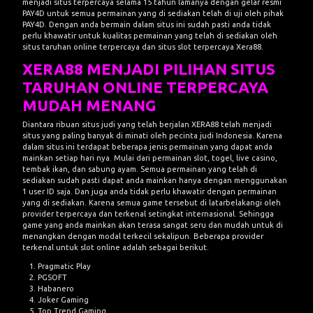
menjadi situs terpercaya selama 15 tahun lamanya dengan gelar resmi
PAY4D untuk semua permainan yang di sediakan telah di uji oleh pihak
PAY4D. Dengan anda bermain dalam situs ini sudah pasti anda tidak
perlu khawatir untuk kualitas permainan yang telah di sediakan oleh
situs taruhan online terpercaya dan situs slot terpercaya Xera88
.
XERA88 MENJADI PILIHAN SITUS
TARUHAN ONLINE TERPERCAYA
MUDAH MENANG
Diantara ribuan situs judi yang telah berjalan
XERA88
telah menjadi
situs yang paling banyak di minati oleh pecinta judi Indonesia. Karena
dalam situs ini terdapat beberapa jenis permainan yang dapat anda
mainkan setiap hari nya. Mulai dari permainan slot, togel, live casino,
tembak ikan, dan sabung ayam. Semua permainan yang telah di
sediakan sudah pasti dapat anda mainkan hanya dengan menggunakan
1 user ID saja. Dan juga anda tidak perlu khawatir dengan permainan
yang di sediakan. Karena semua game tersebut di latarbelakangi oleh
provider terpercaya dan terkenal setingkat internasional. Sehingga
game yang anda mainkan akan terasa sangat seru dan mudah untuk di
menangkan dengan modal terkecil sekalipun. Beberapa provider
terkenal untuk slot online adalah sebagai berikut.
Pragmatic Play
PGSOFT
Habanero
Joker Gaming
Top Trend Gaming