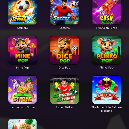
StrikerX
SoccerX
FlyX Cash Turbo
Mine Pop
Dice Pop
Plinko Pop
Leprechaun Strike
Soccer Striker
The Incredible Balloon
Machine