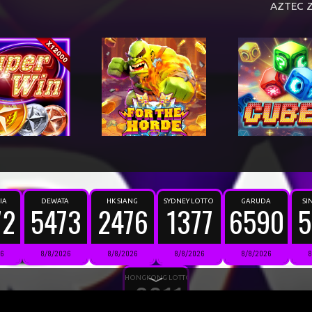
AZTEC 
UPER WIN
FOR THE HORDE
CUBE?
IA
DEWATA
HK SIANG
SYDNEY LOTTO
GARUDA
SI
72
5473
2476
1377
6590
5
26
8/8/2026
8/8/2026
8/8/2026
8/8/2026
8
HONGKONG LOTTO
6011
GGY MASTER
CYBER CUBE
SUPER GEM