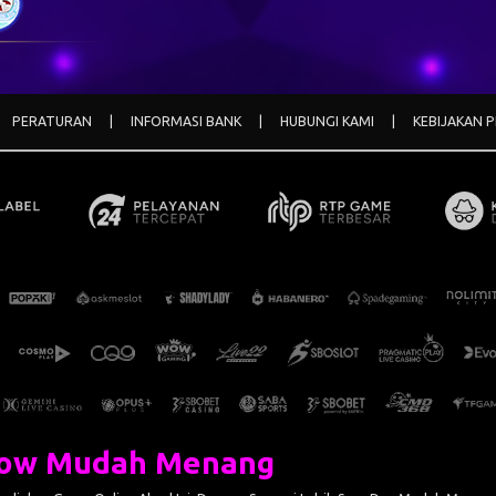
PERATURAN
|
INFORMASI BANK
|
HUBUNGI KAMI
|
KEBIJAKAN P
PER BOOM
WU XIA
CHALLEN
GOLDEN P
Now Mudah Menang
LENGE・FU LU
ZUMA
CHALLENGE・