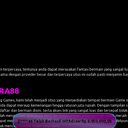
AGON BOAT
SUPER RICH
VAMPIR
FESTIVAL
n terpercaya, tentunya anda dapat merasakan fantasi bermain yang sangat lua
rjasama dengan provider besar dan terpercaya situs ini sudah pasti menjamin b
ERA88
 Games, kami telah menjadi situs yang menyediakan tempat bermain Game onl
nda dapat meraup kemenangan hingga ratusan juta rupiah. Dengan tampilan s
tar dan bermain disini. Serta akses link yang sangat luas dan tercepat ti
 telah menyiapkan semuanya demi lancarnya proses anda bermain untuk merai
jl****46 Telah Berhasil Withdraw Rp 8.950.000,00
dapat membuka website kami dengan cepat tanpa adanya gangguan sedikitpun
ELEPHANT
FORTUNE TELLER
FACE OF
uk mencari maxwin dalam situs kami.