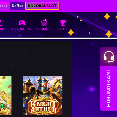
| TERIMAKASIH SELAMAT BERMAIN BOSKUH
SELAMAT DATANG DI SI
asuk
Daftar
BOCORANSLOT
ADE
INTERACTIVE
PROMOSI
EVENT