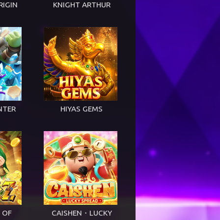
IGIN
KNIGHT ARTHUR
NTER
HIYAS GEMS
 OF
CAISHEN・LUCKY