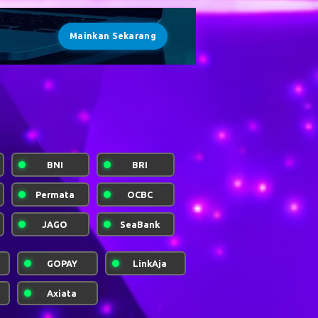
Mainkan Sekarang
DA CAI
GOLDEN ZONGZI
BNI
BRI
Permata
OCBC
JAGO
SeaBank
GOPAY
LinkAja
Axiata
I
MASTER HAHA