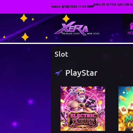
SELAMAT DATANG DI SITUS GACOR XERA88 !! LINK
Sabtu 8/08/2026 11:32:10
HO
Slot
PlayStar