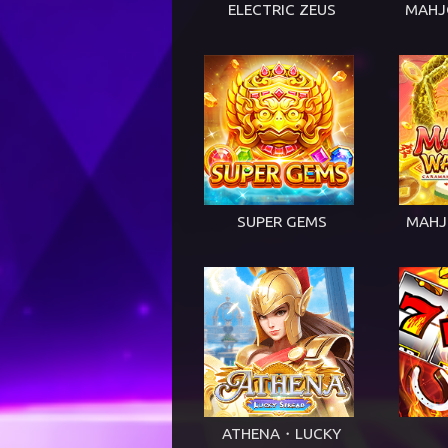
ELECTRIC ZEUS
MAHJ
SUPER GEMS
MAHJ
ATHENA・LUCKY