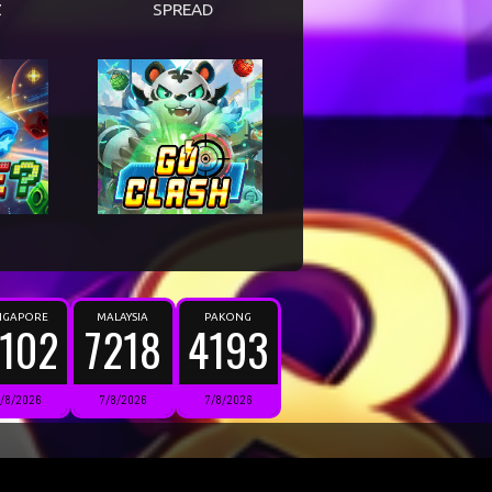
Z
SPREAD
GO CLASH
NGAPORE
MALAYSIA
PAKONG
102
7218
4193
/8/2026
7/8/2026
7/8/2026
S 2
ZEUS OF OLYMPUS