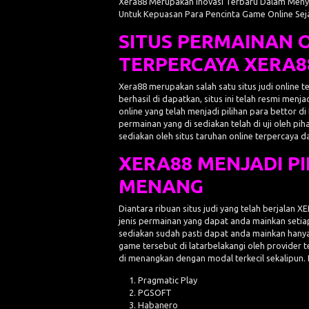
Xera88
Merupakan Inovasi Terbaru Dalam Menye
Untuk Kepuasan Para Pencinta Game Online Seja
SITUS PERMAINAN 
TERPERCAYA XERA8
Xera88
merupakan salah satu
situs judi online
te
berhasil di dapatkan, situs ini telah resmi menj
online
yang telah menjadi pilihan para bettor d
permainan yang di sediakan telah di uji oleh pi
sediakan oleh
situs taruhan online terpercaya d
HAND OF GOD
XERA88 MENJADI P
MENANG
Diantara ribuan situs judi yang telah berjalan
XE
jenis permainan yang dapat anda mainkan setiap 
sediakan sudah pasti dapat anda mainkan hanya
game tersebut di latarbelakangi oleh provider 
di menangkan dengan modal terkecil sekalipun. B
Pragmatic Play
PGSOFT
SANTA CLAUS
AU
Habanero