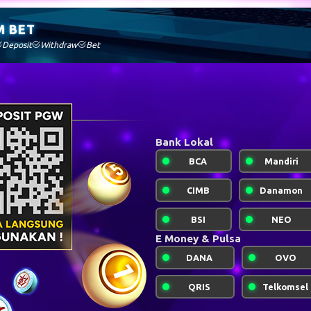
M BET
Deposit
Withdraw
Bet
LDEN JADE
SUPER AWESOME
DIAO CHAN FA 
Bank Lokal
BCA
Mandiri
CIMB
Danamon
BSI
NEO
E Money & Pulsa
DANA
OVO
QRIS
Telkomsel
RLESQUE 2
FISH PRAWN CRAB
DA FU GU