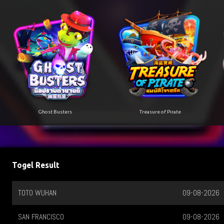
Ghost Busters
Treasure of Pirate
Togel Result
HONGKONG LOTTO
08-08-2026