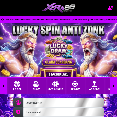
S GACOR XERA88 !! LINK RESMI XERA88 ANTI NAWALA : | XERA88.NET | XERA88.ORG | XERA88GO.
TOGEL
SLOT
LIVE CASINO
SPORT
ARCADE
SABU