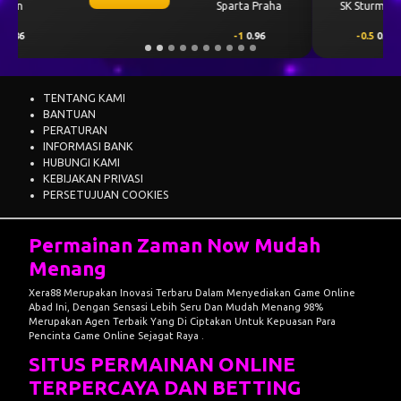
SK Sturm Graz
Fenerbahce
-0.5
0.95
0.5
0.87
TENTANG KAMI
BANTUAN
PERATURAN
INFORMASI BANK
HUBUNGI KAMI
KEBIJAKAN PRIVASI
PERSETUJUAN COOKIES
Permainan Zaman Now Mudah
Menang
Xera88
Merupakan Inovasi Terbaru Dalam Menyediakan Game Online
Abad Ini, Dengan Sensasi Lebih Seru Dan Mudah Menang 98%
Merupakan Agen Terbaik Yang Di Ciptakan Untuk Kepuasan Para
Pencinta Game Online Sejagat Raya .
SITUS PERMAINAN ONLINE
TERPERCAYA DAN BETTING