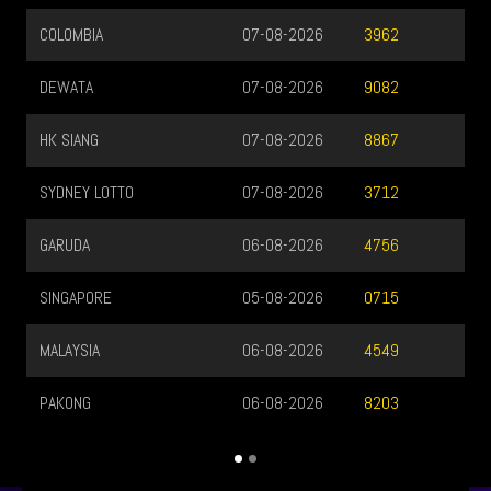
COLOMBIA
07-08-2026
3962
DEWATA
07-08-2026
9082
HK SIANG
07-08-2026
8867
SYDNEY LOTTO
07-08-2026
3712
GARUDA
06-08-2026
4756
SINGAPORE
05-08-2026
0715
MALAYSIA
06-08-2026
4549
PAKONG
06-08-2026
8203