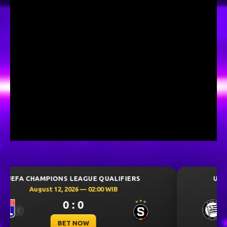
UEFA CHAMPIONS LEAGUE QUALIFIERS
August 12, 2026 — 01:30 WIB
0 : 0
Previous
Next
BET NOW