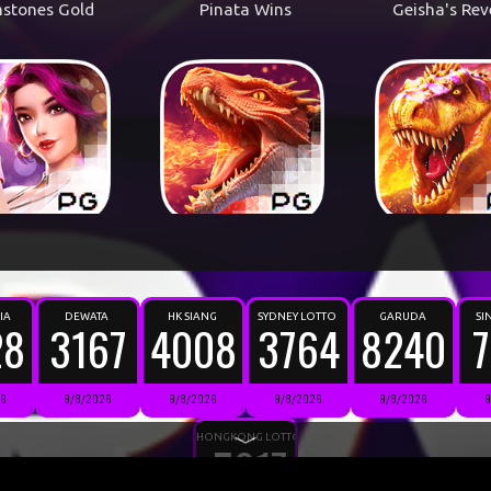
stones Gold
Pinata Wins
Geisha's Re
ktail Nights
Dragon Hatch 2
Jurassic Ki
IA
DEWATA
HK SIANG
SYDNEY LOTTO
GARUDA
SI
28
3167
4008
3764
8240
7
26
9/8/2026
9/8/2026
9/8/2026
9/8/2026
9
HONGKONG LOTTO
5917
reat Icescape
Speed Winner
Reel Roya