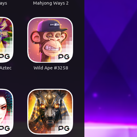
ays
Mahjong Ways 2
 Aztec
Wild Ape #3258