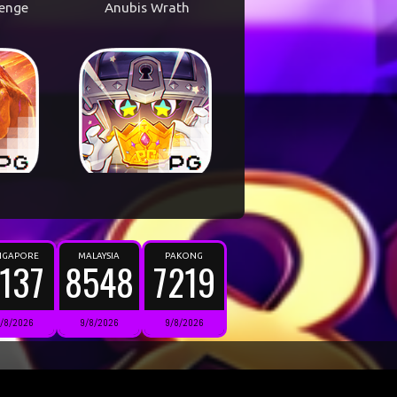
venge
Anubis Wrath
ngdom
Mr Treasures Fortune
NGAPORE
MALAYSIA
PAKONG
137
8548
7219
/8/2026
9/8/2026
9/8/2026
le
Mighty Mania