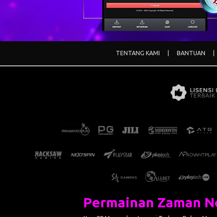
Dragons Treasure
Diner
Quest
TENTANG KAMI
|
BANTUAN
|
Doomsday Rampage
Gr
Permainan Zaman 