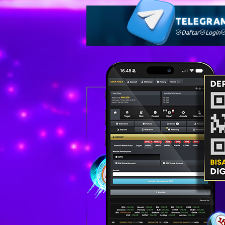
TELEGRA
Daftar
Login
Pharaoh Royals
Krak