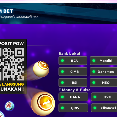
Fortune
M BET
Deposit
Withdraw
Bet
Bank Lokal
en Gold Rush
Majestic Empire
Grimms Bou
BCA
Mandiri
Hansel & Gr
CIMB
Danamon
BSI
NEO
E Money & Pulsa
DANA
OVO
QRIS
Telkomsel