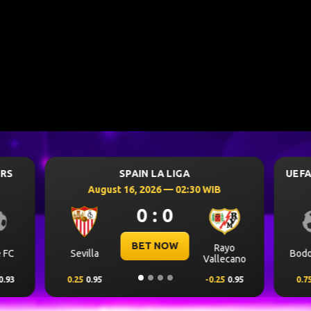
Showdo
8/8/2026
rfect Strike
Mayan Destiny
Inferno Ma
IERS
SPAIN LA LIGA
August 16, 2026 — 00:30 WIB
0 : 0
BET NOW
amo
Alaves
Getafe
Celt
reb
0.82
0.00
0.57
0.00
-0.67
0.2
cal Guardians
Poker Kingdom Win
Alibabas Ca