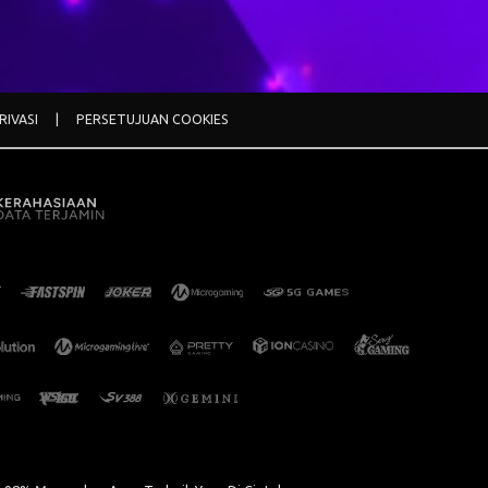
iches
Knockout Riches
RIVASI
|
PERSETUJUAN COOKIES
ake
Chocolate Deluxe