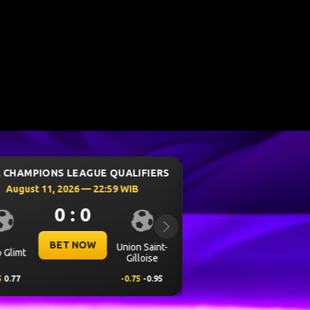
wn
yhem
Fortune Horse
SPAIN LA LIGA
August 17, 2026 — 02:30 WIB
0 : 0
Next
BET NOW
a Vigo
Osasuna
5
0.76
-0.25
-0.86
ve of
Skylight Wonders