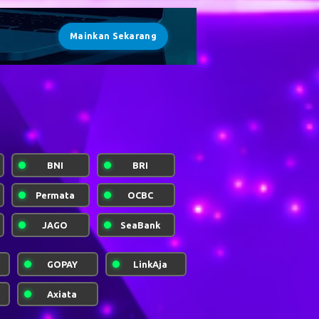
Mainkan Sekarang
nty:
Galaxy Miner
BNI
BRI
etel
Permata
OCBC
JAGO
SeaBank
GOPAY
LinkAja
Axiata