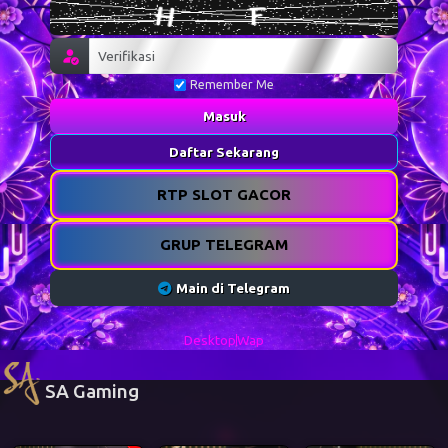
Remember Me
Masuk
Daftar Sekarang
RTP SLOT GACOR
GRUP TELEGRAM
Main di Telegram
Desktop
Wap
SA Gaming