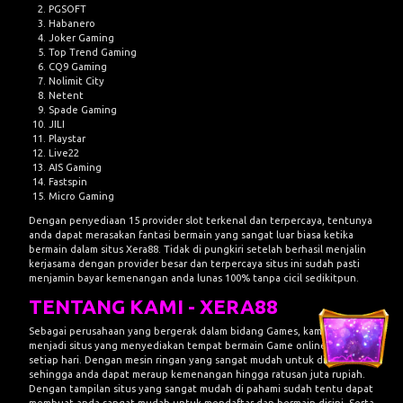
PGSOFT
Habanero
Joker Gaming
Top Trend Gaming
CQ9 Gaming
Nolimit City
Netent
Spade Gaming
JILI
Playstar
Live22
AIS Gaming
Fastspin
Micro Gaming
Dengan penyediaan 15 provider slot terkenal dan terpercaya, tentunya
anda dapat merasakan fantasi bermain yang sangat luar biasa ketika
bermain dalam situs Xera88. Tidak di pungkiri setelah berhasil menjalin
kerjasama dengan provider besar dan terpercaya situs ini sudah pasti
menjamin bayar kemenangan anda lunas 100% tanpa cicil sedikitpun.
TENTANG KAMI - XERA88
Sebagai perusahaan yang bergerak dalam bidang Games, kami telah
menjadi situs yang menyediakan tempat bermain Game online anda
setiap hari. Dengan mesin ringan yang sangat mudah untuk dimainkan
sehingga anda dapat meraup kemenangan hingga ratusan juta rupiah.
Dengan tampilan situs yang sangat mudah di pahami sudah tentu dapat
membuat anda sangat mudah untuk mendaftar dan bermain disini. Serta