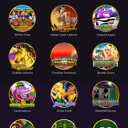
All For One
Indian Cash Catcher
Grape Escape
Golden Unicorn
Frontier Fortunes
Rodeo Drive
Cashosaurus
Disco Funk
Haunted House