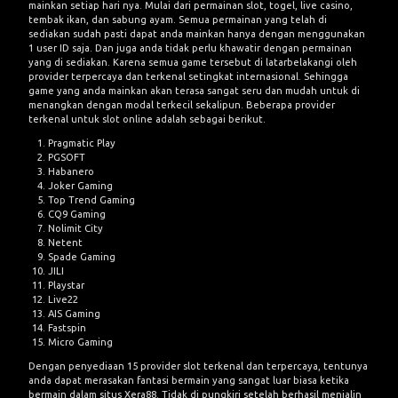
mainkan setiap hari nya. Mulai dari permainan slot, togel, live casino,
tembak ikan, dan sabung ayam. Semua permainan yang telah di
sediakan sudah pasti dapat anda mainkan hanya dengan menggunakan
1 user ID saja. Dan juga anda tidak perlu khawatir dengan permainan
yang di sediakan. Karena semua game tersebut di latarbelakangi oleh
provider terpercaya dan terkenal setingkat internasional. Sehingga
game yang anda mainkan akan terasa sangat seru dan mudah untuk di
menangkan dengan modal terkecil sekalipun. Beberapa provider
terkenal untuk slot online adalah sebagai berikut.
Pragmatic Play
PGSOFT
Habanero
Joker Gaming
Top Trend Gaming
CQ9 Gaming
Nolimit City
Netent
Spade Gaming
JILI
Playstar
Live22
AIS Gaming
Fastspin
Micro Gaming
Dengan penyediaan 15 provider slot terkenal dan terpercaya, tentunya
anda dapat merasakan fantasi bermain yang sangat luar biasa ketika
bermain dalam situs Xera88. Tidak di pungkiri setelah berhasil menjalin