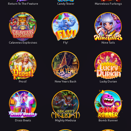
Return To The Feature
Candy Tower
Marvelous Furlongs
Calaveras Explosivas
Fly!
Nine Tails
Prost!
New Years Bash
Lucky Durian
Disco Beats
Mighty Medusa
Bomb Runner