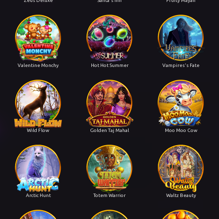
Zeus Deluxe
Santa's Inn
Fruity Mayan
Valentine Monchy
Hot Hot Summer
Vampires's Fate
Wild Flow
Golden Taj Mahal
Moo Moo Cow
Arctic Hunt
Totem Warrior
Waltz Beauty