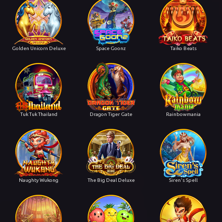
Golden Unicorn Deluxe
Space Goonz
Taiko Beats
Tuk Tuk Thailand
Dragon Tiger Gate
Rainbowmania
Naughty Wukong
The Big Deal Deluxe
Siren's Spell