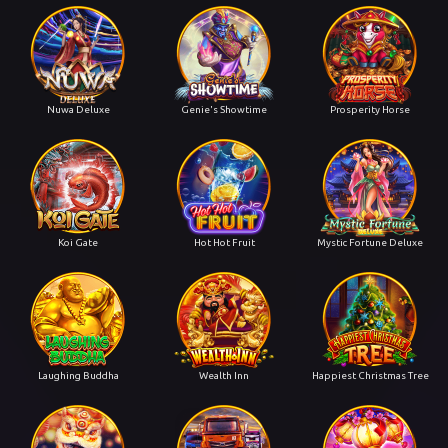
Nuwa Deluxe
Genie's Showtime
Prosperity Horse
Koi Gate
Hot Hot Fruit
Mystic Fortune Deluxe
Laughing Buddha
Wealth Inn
Happiest Christmas Tree