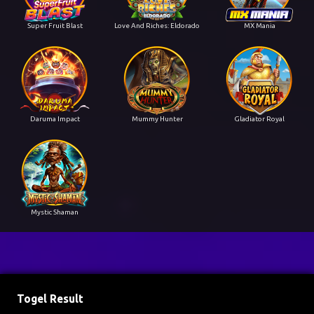
Super Fruit Blast
Love And Riches: Eldorado
MX Mania
Daruma Impact
Mummy Hunter
Gladiator Royal
Mystic Shaman
Togel Result