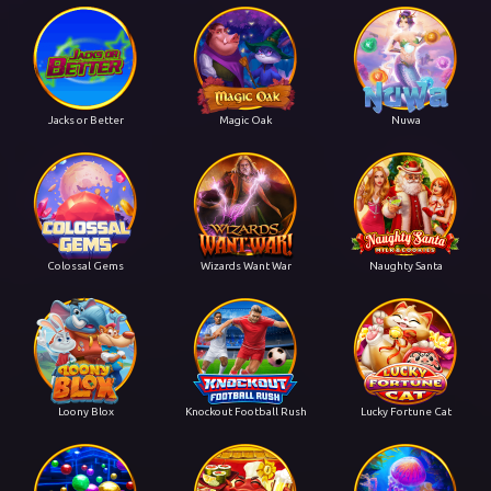
Jacks or Better
Magic Oak
Nuwa
Colossal Gems
Wizards Want War
Naughty Santa
Loony Blox
Knockout Football Rush
Lucky Fortune Cat