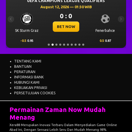
UEFA CHAMPIONS LEAGUE QUALIFIERS
August 12, 2026 — 01:30 WIB
0 : 0
Previous
Next
BET NOW
SK Sturm Graz
Fenerbahce
-0.5
0.95
0.5
0.87
TENTANG KAMI
BANTUAN
PERATURAN
INFORMASI BANK
HUBUNGI KAMI
KEBIJAKAN PRIVASI
PERSETUJUAN COOKIES
Permainan Zaman Now Mudah
Menang
Xera88
Merupakan Inovasi Terbaru Dalam Menyediakan Game Online
Abad Ini, Dengan Sensasi Lebih Seru Dan Mudah Menang 98%