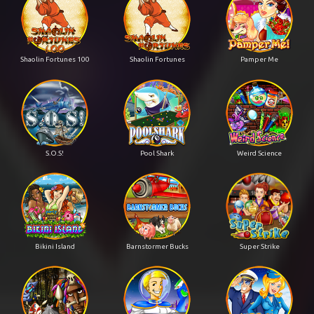
Shaolin Fortunes 100
Shaolin Fortunes
Pamper Me
S.O.S!
Pool Shark
Weird Science
Bikini Island
Barnstormer Bucks
Super Strike