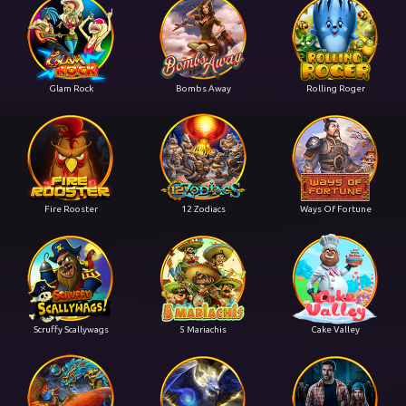
Glam Rock
Bombs Away
Rolling Roger
Fire Rooster
12 Zodiacs
Ways Of Fortune
Scruffy Scallywags
5 Mariachis
Cake Valley