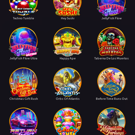
Techno Tumble
Hey Sushi
JellyFish Flow
JellyFish Flow Ultra
Happy Ape
Taberna De Los Muertos
Christmas Gift Rush
Orbs Of Atlantis
Before Time Runs Out