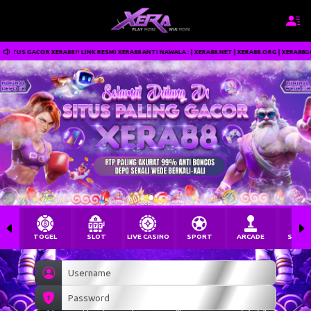
ESMI XERA88 ANTI NAWALA : | XERA88.NET | XERA88.ORG | XERA88GO.COM | TERIMAKASIH SELAMA
TOGEL
SLOT
LIVE CASINO
SPORT
ARCADE
SABU