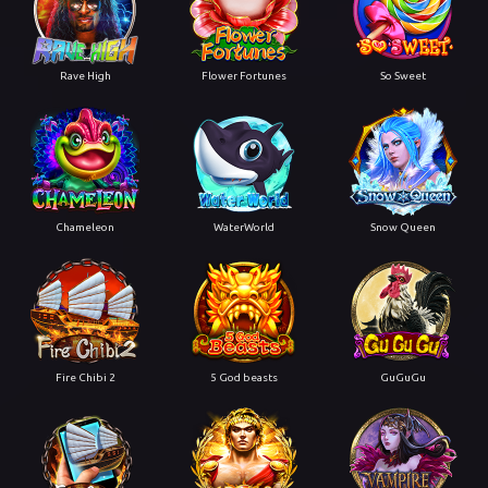
Rave High
Flower Fortunes
So Sweet
Chameleon
WaterWorld
Snow Queen
Fire Chibi 2
5 God beasts
GuGuGu