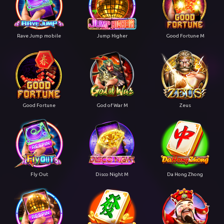
Rave Jump mobile
Jump Higher
Good Fortune M
Good Fortune
God of War M
Zeus
Fly Out
Disco Night M
Da Hong Zhong