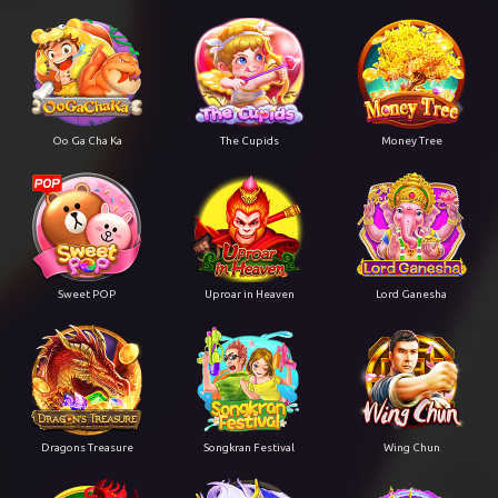
Oo Ga Cha Ka
The Cupids
Money Tree
Sweet POP
Uproar in Heaven
Lord Ganesha
Dragons Treasure
Songkran Festival
Wing Chun