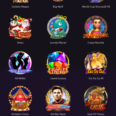
Golden Mayan
Big Wolf
World Cup Russia2018
Xmas
Lonely Planet
Crazy Nuozha
All Wilds
Jewel Luxury
Gu Gu Gu M
Ecstatic Circus
All Star Team
God Of Chess