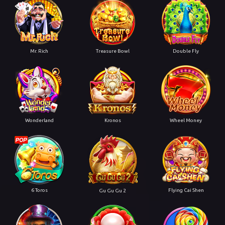
Mr. Rich
Treasure Bowl
Double Fly
Wonderland
Kronos
Wheel Money
6 Toros
Flying Cai Shen
Gu Gu Gu 2