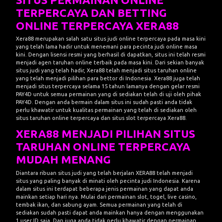
TERPERCAYA DAN BETTING
ONLINE TERPERCAYA XERA88
Xera88
merupakan salah satu
situs judi online
terpercaya pada masa kini
yang telah lama hadir untuk menemani para pecinta judi online masa
kini. Dengan lisensi resmi yang berhasil di dapatkan, situs ini telah resmi
menjadi agen taruhan online terbaik pada masa kini. Dari sekian banyak
situs judi yang telah hadir, Xera88 telah menjadi
situs taruhan online
yang telah menjadi pilihan para bettor di Indonesia. Xera88 juga telah
menjadi situs terpercaya selama 15 tahun lamanya dengan gelar resmi
PAY4D untuk semua permainan yang di sediakan telah di uji oleh pihak
PAY4D. Dengan anda bermain dalam situs ini sudah pasti anda tidak
perlu khawatir untuk kualitas permainan yang telah di sediakan oleh
situs taruhan online terpercaya dan situs slot terpercaya Xera88
.
XERA88 MENJADI PILIHAN SITUS
TARUHAN ONLINE TERPERCAYA
MUDAH MENANG
Diantara ribuan situs judi yang telah berjalan
XERA88
telah menjadi
situs yang paling banyak di minati oleh pecinta judi Indonesia. Karena
dalam situs ini terdapat beberapa jenis permainan yang dapat anda
mainkan setiap hari nya. Mulai dari permainan slot, togel, live casino,
tembak ikan, dan sabung ayam. Semua permainan yang telah di
sediakan sudah pasti dapat anda mainkan hanya dengan menggunakan
1 user ID saja. Dan juga anda tidak perlu khawatir dengan permainan