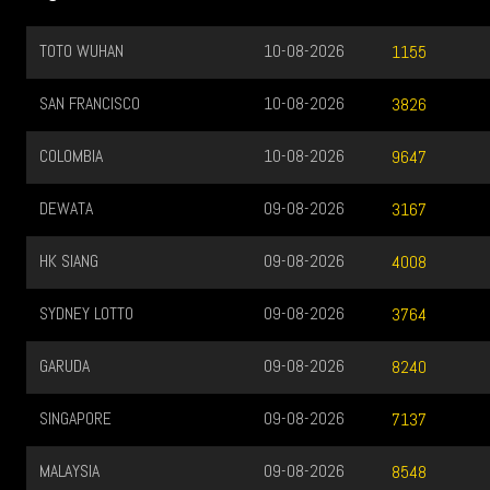
TOTO WUHAN
10-08-2026
HON
1155
SAN FRANCISCO
10-08-2026
3826
COLOMBIA
10-08-2026
9647
DEWATA
09-08-2026
3167
HK SIANG
09-08-2026
4008
SYDNEY LOTTO
09-08-2026
3764
GARUDA
09-08-2026
8240
SINGAPORE
09-08-2026
7137
MALAYSIA
09-08-2026
8548