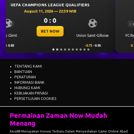
UEFA EUROPA LEAGUE QUALIFIERS
August 11, 2026 — 22:59 WIB
0 : 0
Previous
Ne
BET NOW
FC Iberia 1999
Larne FC
0.75
0.88
-0.75
0.94
TENTANG KAMI
BANTUAN
PERATURAN
INFORMASI BANK
HUBUNGI KAMI
KEBIJAKAN PRIVASI
PERSETUJUAN COOKIES
Permainan Zaman Now Mudah
Menang
Xera88
Merupakan Inovasi Terbaru Dalam Menyediakan Game Online Abad