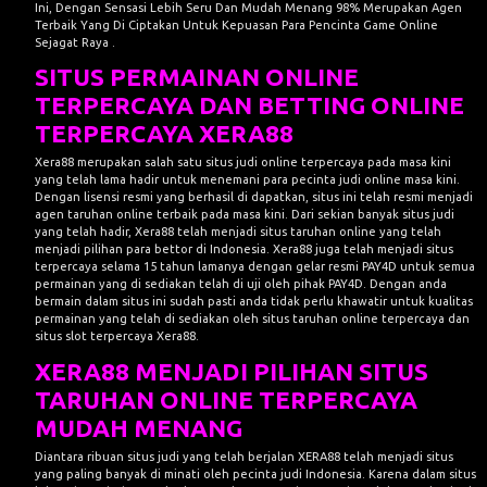
Ini, Dengan Sensasi Lebih Seru Dan Mudah Menang 98% Merupakan Agen
Terbaik Yang Di Ciptakan Untuk Kepuasan Para Pencinta Game Online
Sejagat Raya .
SITUS PERMAINAN ONLINE
TERPERCAYA DAN BETTING ONLINE
TERPERCAYA XERA88
Xera88
merupakan salah satu
situs judi online
terpercaya pada masa kini
yang telah lama hadir untuk menemani para pecinta judi online masa kini.
Dengan lisensi resmi yang berhasil di dapatkan, situs ini telah resmi menjadi
agen taruhan online terbaik pada masa kini. Dari sekian banyak situs judi
yang telah hadir, Xera88 telah menjadi
situs taruhan online
yang telah
menjadi pilihan para bettor di Indonesia. Xera88 juga telah menjadi situs
terpercaya selama 15 tahun lamanya dengan gelar resmi PAY4D untuk semua
permainan yang di sediakan telah di uji oleh pihak PAY4D. Dengan anda
bermain dalam situs ini sudah pasti anda tidak perlu khawatir untuk kualitas
permainan yang telah di sediakan oleh
situs taruhan online terpercaya dan
situs slot terpercaya Xera88
.
XERA88 MENJADI PILIHAN SITUS
TARUHAN ONLINE TERPERCAYA
MUDAH MENANG
Diantara ribuan situs judi yang telah berjalan
XERA88
telah menjadi situs
yang paling banyak di minati oleh pecinta judi Indonesia. Karena dalam situs