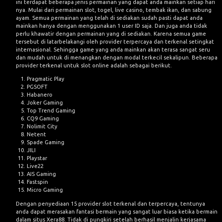
ini terdapat beberapa jenis permainan yang dapat anda mainkan setiap hari
nya. Mulai dari permainan slot, togel, live casino, tembak ikan, dan sabung
ayam. Semua permainan yang telah di sediakan sudah pasti dapat anda
mainkan hanya dengan menggunakan 1 user ID saja. Dan juga anda tidak
perlu khawatir dengan permainan yang di sediakan. Karena semua game
tersebut di latarbelakangi oleh provider terpercaya dan terkenal setingkat
internasional. Sehingga game yang anda mainkan akan terasa sangat seru
dan mudah untuk di menangkan dengan modal terkecil sekalipun. Beberapa
provider terkenal untuk slot online adalah sebagai berikut.
Pragmatic Play
PGSOFT
Habanero
Joker Gaming
Top Trend Gaming
CQ9 Gaming
Nolimit City
Netent
Spade Gaming
JILI
Playstar
Live22
AIS Gaming
Fastspin
Micro Gaming
Dengan penyediaan 15 provider slot terkenal dan terpercaya, tentunya
anda dapat merasakan fantasi bermain yang sangat luar biasa ketika bermain
dalam situs Xera88. Tidak di pungkiri setelah berhasil menjalin kerjasama