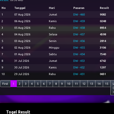
Result:
09:30 WIB
No
Tanggal
Hari
Pasaran
Result
1
07 Aug 2026
Jumat
DW - 460
9082
2
06 Aug 2026
Kamis
DW - 459
0248
3
05 Aug 2026
Rabu
DW - 458
8954
4
04 Aug 2026
Selasa
DW - 457
4598
5
03 Aug 2026
Senin
DW - 456
2814
6
02 Aug 2026
Minggu
DW - 455
3106
7
01 Aug 2026
Sabtu
DW - 454
7540
8
31 Jul 2026
Jumat
DW - 453
6742
9
30 Jul 2026
Kamis
DW - 452
1297
10
29 Jul 2026
Rabu
DW - 451
0651
First
1
2
3
4
5
6
7
8
9
10
11
12
13
14
15
(
)
Togel Result