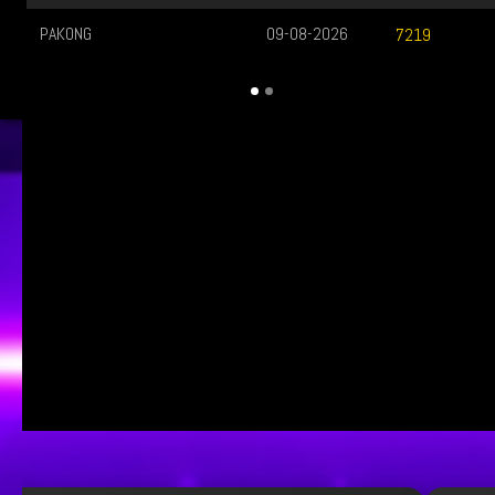
KONG
09-08-2026
7219