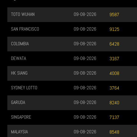
TO WUHAN
09-08-2026
HONGK
9587
N FRANCISCO
09-08-2026
9125
LOMBIA
09-08-2026
6428
WATA
09-08-2026
3167
 SIANG
09-08-2026
4008
DNEY LOTTO
09-08-2026
3764
RUDA
09-08-2026
8240
NGAPORE
09-08-2026
7137
LAYSIA
09-08-2026
8548