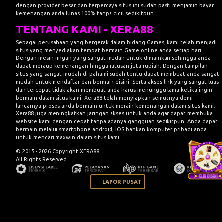
dengan provider besar dan terpercaya situs ini sudah pasti menjamin bayar
kemenangan anda lunas 100% tanpa cicil sedikitpun.
TENTANG KAMI - XERA88
Sebagai perusahaan yang bergerak dalam bidang Games, kami telah menjadi
situs yang menyediakan tempat bermain Game online anda setiap hari.
Dengan mesin ringan yang sangat mudah untuk dimainkan sehingga anda
dapat meraup kemenangan hingga ratusan juta rupiah. Dengan tampilan
situs yang sangat mudah di pahami sudah tentu dapat membuat anda sangat
mudah untuk mendaftar dan bermain disini. Serta akses link yang sangat luas
dan tercepat tidak akan membuat anda harus menunggu lama ketika ingin
bermain dalam situs kami. Xera88 telah menyiapkan semuanya demi
lancarnya proses anda bermain untuk meraih kemenangan dalam situs kami.
Xera88
juga meningkatkan jaringan akses untuk anda agar dapat membuka
website kami dengan cepat tanpa adanya gangguan sedikitpun. Anda dapat
bermain melalui smartphone android, IOS bahkan komputer pribadi anda
untuk mencari maxwin dalam situs kami.
© 2015 - 2026 Copyright XERA88.
All Rights Reserved.
LAPOR PUSAT